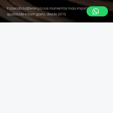
Fazendo a diferença nos momentos mais importantes, com
qualidade e bom gosto, desde 2010.
©2024
Sohlo ❤︎
Também somos
Famolab Móveis para Laboratório. Presente em empresas
que desenvolvem produtos que você usa.
Saiba mais